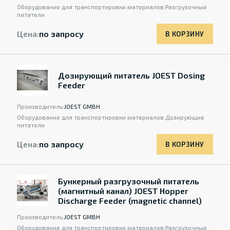
Оборудование для транспортировки материалов:
Разгрузочные
питатели
Цена:
по запросу
В КОРЗИНУ
Дозирующий питатель JOEST Dosing
Feeder
Производитель:
JOEST GMBH
Оборудование для транспортировки материалов:
Дозирующие
питатели
Цена:
по запросу
В КОРЗИНУ
Бункерный разгрузочный питатель
(магнитный канал) JOEST Hopper
Discharge Feeder (magnetic channel)
Производитель:
JOEST GMBH
Оборудование для транспортировки материалов:
Разгрузочные