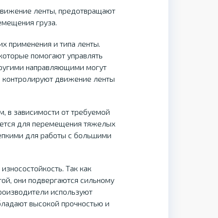
движение ленты, предотвращают
емещения груза.
х применения и типа ленты.
которые помогают управлять
Другими направляющими могут
е контролируют движение ленты
, в зависимости от требуемой
зуется для перемещения тяжелых
епкими для работы с большими
износостойкость. Так как
той, они подвергаются сильному
производители используют
бладают высокой прочностью и