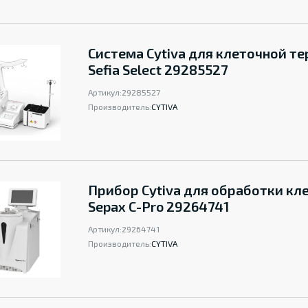
Система Cytiva для клеточной т
Sefia Select 29285527
Артикул:
29285527
Производитель:
CYTIVA
Прибор Cytiva для обработки кл
Sepax C-Pro 29264741
Артикул:
29264741
Производитель:
CYTIVA