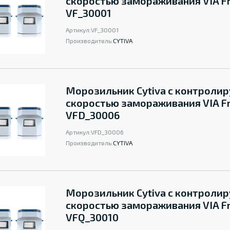
скоростью замораживания VIA F
VF_30001
Артикул:
VF_30001
Производитель:
CYTIVA
Морозильник Cytiva с контроли
скоростью замораживания VIA F
VFD_30006
Артикул:
VFD_30006
Производитель:
CYTIVA
Морозильник Cytiva с контроли
скоростью замораживания VIA F
VFQ_30010