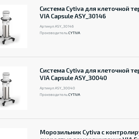
Система Cytiva для клеточной т
VIA Capsule ASY_30146
Артикул:
ASY_30146
Производитель:
CYTIVA
Система Cytiva для клеточной т
VIA Capsule ASY_30040
Артикул:
ASY_30040
Производитель:
CYTIVA
Морозильник Cytiva с контроли