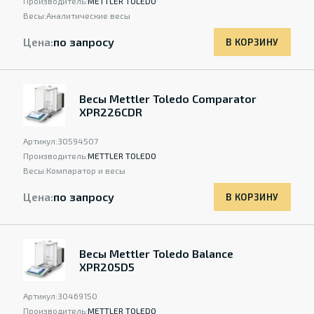
Производитель:
METTLER TOLEDO
Весы:
Аналитические весы
Цена:
по запросу
В КОРЗИНУ
Весы Mettler Toledo Comparator
XPR226CDR
Артикул:
30594507
Производитель:
METTLER TOLEDO
Весы:
Компаратор и весы
Цена:
по запросу
В КОРЗИНУ
Весы Mettler Toledo Balance
XPR205D5
Артикул:
30469150
Производитель:
METTLER TOLEDO