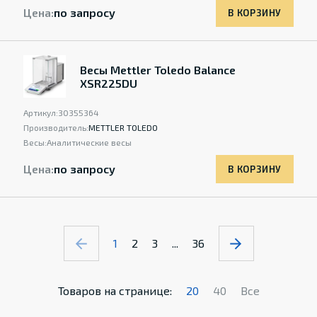
Цена:
по запросу
В КОРЗИНУ
Весы Mettler Toledo Balance
XSR225DU
Артикул:
30355364
Производитель:
METTLER TOLEDO
Весы:
Аналитические весы
Цена:
по запросу
В КОРЗИНУ
1
2
3
...
36
Товаров на странице:
20
40
Все