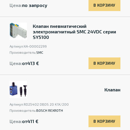
Цена:
по запросу
В КОРЗИНУ
Клапан пневматический
электромагнитный SMC 24VDC серии
SY5100
Артикул:
КА-00002299
Производитель:
SMC
Цена:
от
413 €
В КОРЗИНУ
Клапан
Артикул:
RD25402 DBDS 20 K1X/200
Производитель:
BOSCH REXROTH
Цена:
от
411 €
В КОРЗИНУ