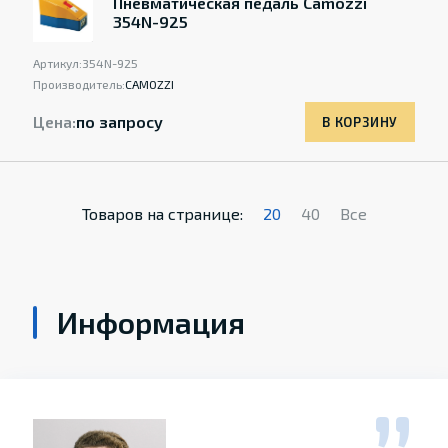
Пневматическая педаль Camozzi
354N-925
Артикул:
354N-925
Производитель:
CAMOZZI
Цена:
по запросу
В КОРЗИНУ
Товаров на странице:
20
40
Все
Информация