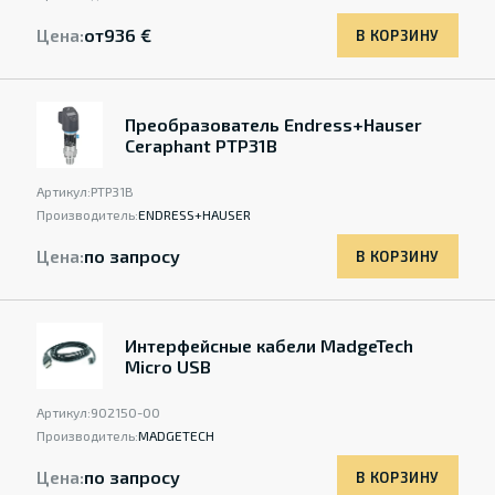
Цена:
от
936 €
В КОРЗИНУ
Преобразователь Endress+Hauser
Ceraphant PTP31B
Артикул:
PTP31B
Производитель:
ENDRESS+HAUSER
Цена:
по запросу
В КОРЗИНУ
Интерфейсные кабели MadgeTech
Micro USB
Артикул:
902150-00
Производитель:
MADGETECH
Цена:
по запросу
В КОРЗИНУ