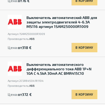
Цена:
от
76 €
В КОРЗИНУ
Выключатель автоматический ABB для
защиты электродвигателей 4-6.3A
MS116 артикул 1SAM250000R1009
Артикул:
1SAM250000R1009
Производитель:
ABB
Цена:
от
318 €
В КОРЗИНУ
Выключатель автоматического
дифференциального тока ABB 1P+N
10A C 4.5kA 30mA AC BMR415C10
Артикул:
2CSR645041R1104
Производитель:
ABB
Цена:
от
372 €
В КОРЗИНУ