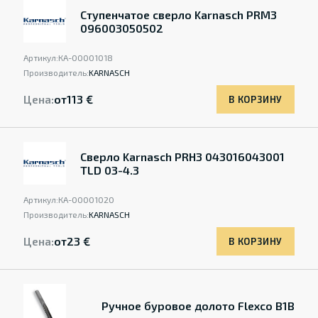
Ступенчатое сверло Karnasch PRM3
096003050502
Артикул:
КА-00001018
Производитель:
KARNASCH
Цена:
от
113 €
В КОРЗИНУ
Сверло Karnasch PRH3 043016043001
TLD 03-4.3
Артикул:
КА-00001020
Производитель:
KARNASCH
Цена:
от
23 €
В КОРЗИНУ
Ручное буровое долото Flexco B1B