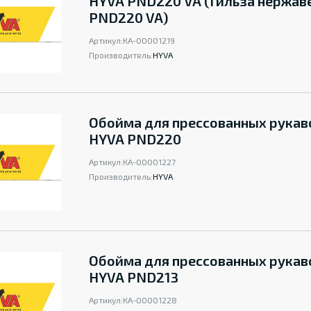
HYVA PND220 VA (Гильза нержав
PND220 VA)
Артикул:
КА-00001219
Производитель:
HYVA
Обойма для прессованных рукав
HYVA PND220
Артикул:
КА-00001227
Производитель:
HYVA
Обойма для прессованных рукав
HYVA PND213
Артикул:
КА-00001228