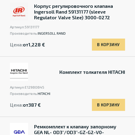
Корпус регулировочного клапана
Ingersoll Rand 59131177 (sleeve
Regulator Valve Slee) 3000-0272
Артикул:
59131177
Производитель:
INGERSOLL RAND
Цена:
от
1,228 €
В КОРЗИНУ
Комплект толкателя HITACHI
Артикул:
Е12980845
Производитель:
HITACHI
Цена:
от
387 €
В КОРЗИНУ
Ремкомплект к клапану запорному
GEA NL- OD3"/OD3"-GZ-G2-V0-