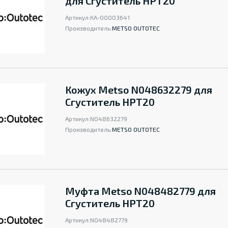
для Сгуститель НРТ20
Артикул:
КА-00003641
Производитель:
METSO OUTOTEC
Кожух Metso N048632279 для
Сгуститель НРТ20
Артикул:
N048632279
Производитель:
METSO OUTOTEC
Муфта Metso N048482779 для
Сгуститель НРТ20
Артикул:
N048482779