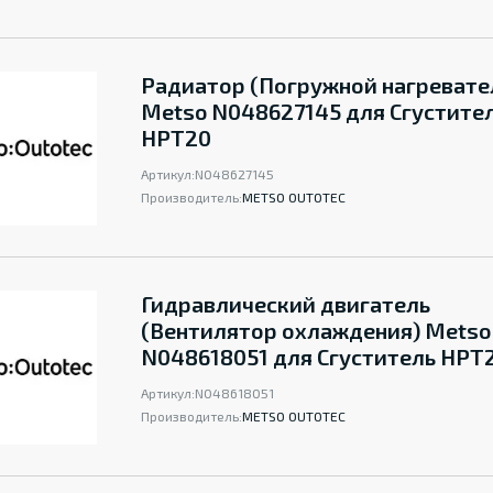
Радиатор (Погружной нагревате
Metso N048627145 для Сгустите
НРТ20
Артикул:
N048627145
Производитель:
METSO OUTOTEC
Гидравлический двигатель
(Вентилятор охлаждения) Metso
N048618051 для Сгуститель НРТ
Артикул:
N048618051
Производитель:
METSO OUTOTEC