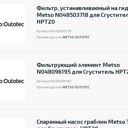
Фильтр, устанавливаемый на ги
Metso N048503718 для Сгустите
НРТ20
Артикул:
N048503718
Производитель:
METSO OUTOTEC
Фильтрующий элемент Metso
N048096195 для Сгуститель НРТ
Артикул:
N048096195
Производитель:
METSO OUTOTEC
Спаренный насос граблин Metso