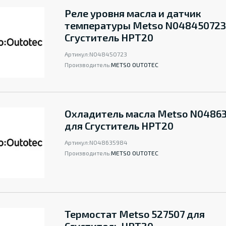
Реле уровня масла и датчик
температуры Metso N048450723
Сгуститель НРТ20
Артикул:
N048450723
Производитель:
METSO OUTOTEC
Охладитель масла Metso N0486
для Сгуститель НРТ20
Артикул:
N048635984
Производитель:
METSO OUTOTEC
Термостат Metso 527507 для