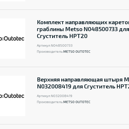
Комплект направляющих карето
граблины Metso N048500733 дл
Сгуститель НРТ20
Артикул:
N048500733
Производитель:
METSO OUTOTEC
Верхняя направляющая штыря M
N032008419 для Сгуститель НРТ
Артикул:
N032008419
Производитель:
METSO OUTOTEC