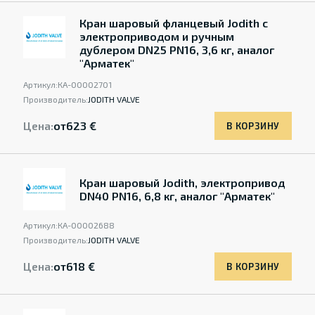
Кран шаровый фланцевый Jodith с
электроприводом и ручным
дублером DN25 PN16, 3,6 кг, аналог
"Арматек"
Артикул:
КА-00002701
Производитель:
JODITH VALVE
Цена:
от
623 €
В КОРЗИНУ
Кран шаровый Jodith, электропривод
DN40 PN16, 6,8 кг, аналог "Арматек"
Артикул:
КА-00002688
Производитель:
JODITH VALVE
Цена:
от
618 €
В КОРЗИНУ