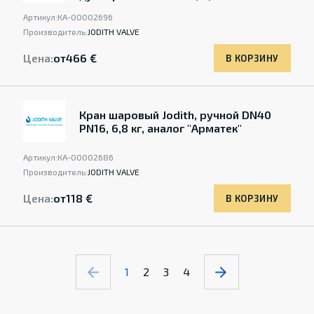
Артикул:
КА-00002696
Производитель:
JODITH VALVE
Цена:
от
466 €
В КОРЗИНУ
Кран шаровый Jodith, ручной DN40
PN16, 6,8 кг, аналог "Арматек"
Артикул:
КА-00002686
Производитель:
JODITH VALVE
Цена:
от
118 €
В КОРЗИНУ
1
2
3
4