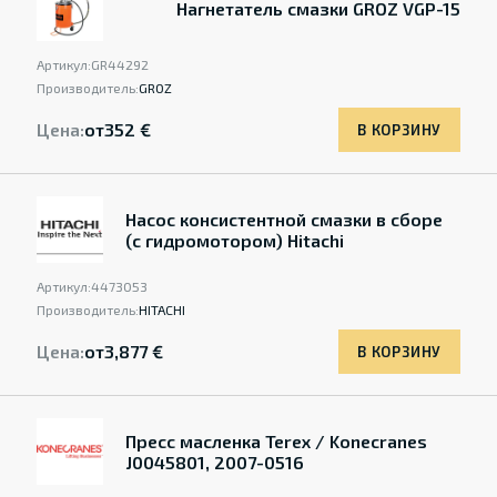
Нагнетатель смазки GROZ VGP-15
Артикул:
GR44292
Производитель:
GROZ
Цена:
от
352 €
В КОРЗИНУ
Насос консистентной смазки в сборе
(с гидромотором) Hitachi
Артикул:
4473053
Производитель:
HITACHI
Цена:
от
3,877 €
В КОРЗИНУ
Пресс масленка Terex / Konecranes
J0045801, 2007-0516