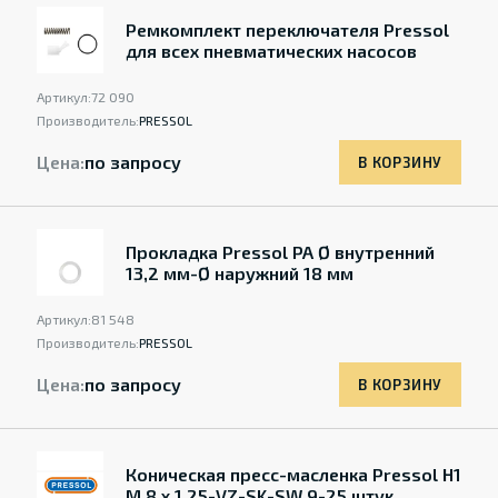
Ремкомплект переключателя Pressol
для всех пневматических насосов
Артикул:
72 090
Производитель:
PRESSOL
Цена:
по запросу
В КОРЗИНУ
Прокладка Pressol PA Ø внутренний
13,2 мм-Ø наружний 18 мм
Артикул:
81 548
Производитель:
PRESSOL
Цена:
по запросу
В КОРЗИНУ
Коническая пресс-масленка Pressol H1
M 8 x 1,25-VZ-SK-SW 9-25 штук