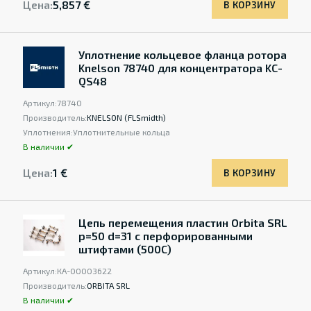
Цена:
5,857 €
В КОРЗИНУ
Уплотнение кольцевое фланца ротора
Knelson 78740 для концентратора KC-
QS48
Артикул:
78740
Производитель:
KNELSON (FLSmidth)
Уплотнения:
Уплотнительные кольца
В наличии ✔
Цена:
1 €
В КОРЗИНУ
Цепь перемещения пластин Orbita SRL
p=50 d=31 с перфорированными
штифтами (500C)
Артикул:
КА-00003622
Производитель:
ORBITA SRL
В наличии ✔