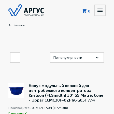
0
Каталог
Конус модульный верхний для
центробежного концентратора
Knelson (FLSmidth) 30" G5 Matrix Cone
- Upper CCMC30F-02F1A-G051 77.4
Производитель:
OEM KNELSON (FLSmidth)
В наличии ✔