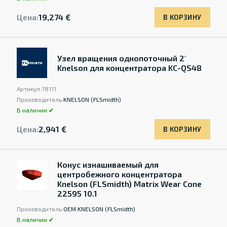
Цена:
19,274 €
В КОРЗИНУ
Узел вращения однопоточный 2'
Knelson для концентратора KC-QS48
Артикул:
78111
Производитель:
KNELSON (FLSmidth)
В наличии ✔
Цена:
2,941 €
В КОРЗИНУ
Конус изнашиваемый для
центробежного концентратора
Knelson (FLSmidth) Matrix Wear Cone
22595 10.1
Производитель:
OEM KNELSON (FLSmidth)
В наличии ✔