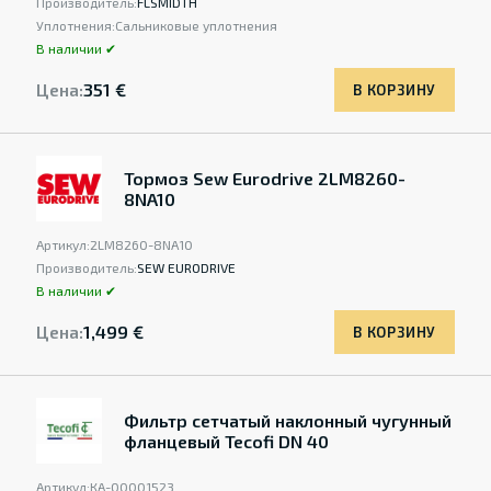
Производитель:
FLSMIDTH
Уплотнения:
Сальниковые уплотнения
В наличии ✔
Цена:
351 €
В КОРЗИНУ
Тормоз Sew Eurodrive 2LM8260-
8NA10
Артикул:
2LM8260-8NA10
Производитель:
SEW EURODRIVE
В наличии ✔
Цена:
1,499 €
В КОРЗИНУ
Фильтр сетчатый наклонный чугунный
фланцевый Tecofi DN 40
Артикул:
КА-00001523