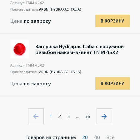
Артикул:
TMM 42X2
Производитель:
ARON (HYDRAPAC ITALIA)
Цена:
по запросу
В КОРЗИНУ
Заглушка Hydrapac Italia с наружной
резьбой нажим-в/винт TMM 45X2
Артикул:
TMM 45X2
Производитель:
ARON (HYDRAPAC ITALIA)
Цена:
по запросу
В КОРЗИНУ
1
2
3
...
36
Товаров на странице:
20
40
Все