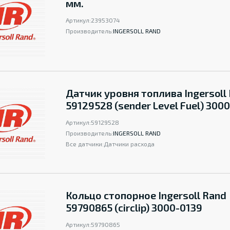
мм.
Артикул:
23953074
Производитель:
INGERSOLL RAND
Датчик уровня топлива Ingersoll
59129528 (sender Level Fuel) 300
Артикул:
59129528
Производитель:
INGERSOLL RAND
Все датчики:
Датчики расхода
Кольцо стопорное Ingersoll Rand
59790865 (circlip) 3000-0139
Артикул:
59790865