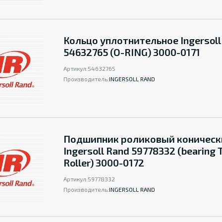
Кольцо уплотнительное Ingersoll
54632765 (O-RING) 3000-0171
Артикул:
54632765
Производитель:
INGERSOLL RAND
Подшипник роликовый коническ
Ingersoll Rand 59778332 (bearing 
Roller) 3000-0172
Артикул:
59778332
Производитель:
INGERSOLL RAND