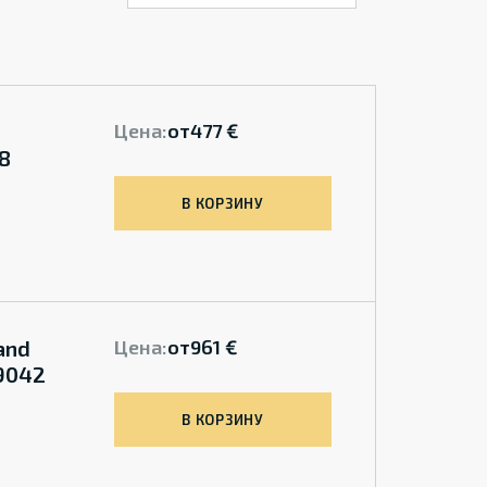
Цена:
от
477 €
8
В КОРЗИНУ
and
Цена:
от
961 €
69042
В КОРЗИНУ