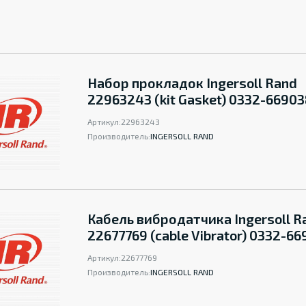
Набор прокладок Ingersoll Rand
22963243 (kit Gasket) 0332-66903
Артикул:
22963243
Производитель:
INGERSOLL RAND
Кабель вибродатчика Ingersoll R
22677769 (cable Vibrator) 0332-6
Артикул:
22677769
Производитель:
INGERSOLL RAND