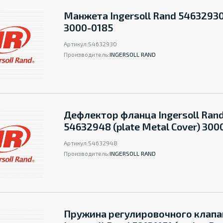
Манжета Ingersoll Rand 54632930
3000-0185
Артикул:
54632930
Производитель:
INGERSOLL RAND
Дефлектор фланца Ingersoll Ran
54632948 (plate Metal Cover) 300
Артикул:
54632948
Производитель:
INGERSOLL RAND
Пружина регулировочного клапа