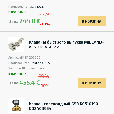
Производитель:
CAMOZZI
В наличии ✔
272
€
244.8 €
Цена:
В КОРЗИНУ
-10%
Клапаны быстрого выпуска MIDLAND-
ACS 2QEVSE122
Артикул:
8481 209000
Производитель:
Midland-ACS
Клапаны:
Шаровый клапан
В наличии ✔
506
€
455.4 €
Цена:
В КОРЗИНУ
-10%
Клапан соленоидный GSR K0510190
GO2403954