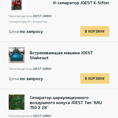
К-сепаратор JOEST K-Sifter
Производитель:
JOEST GMBH
Сепараторы:
К-сепаратор
Цена:
по запросу
В КОРЗИНУ
Встряхивающая машина JOEST
Shakeout
Производитель:
JOEST GMBH
Цена:
по запросу
В КОРЗИНУ
Сепаратор циркуляционного
воздушного конуса JOEST Тип "KAU
750 Z 28"
Производитель:
JOEST GMBH