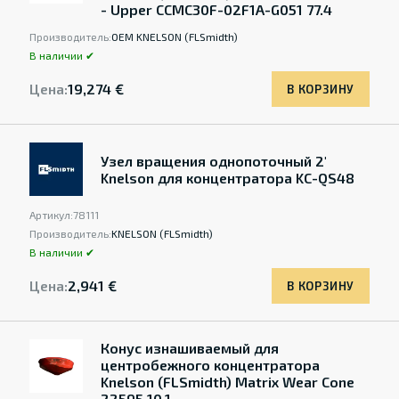
- Upper CCMC30F-02F1A-G051 77.4
Производитель:
OEM KNELSON (FLSmidth)
В наличии ✔
Цена:
19,274 €
В КОРЗИНУ
Узел вращения однопоточный 2'
Knelson для концентратора KC-QS48
Артикул:
78111
Производитель:
KNELSON (FLSmidth)
В наличии ✔
Цена:
2,941 €
В КОРЗИНУ
Конус изнашиваемый для
центробежного концентратора
Knelson (FLSmidth) Matrix Wear Cone
22595 10.1