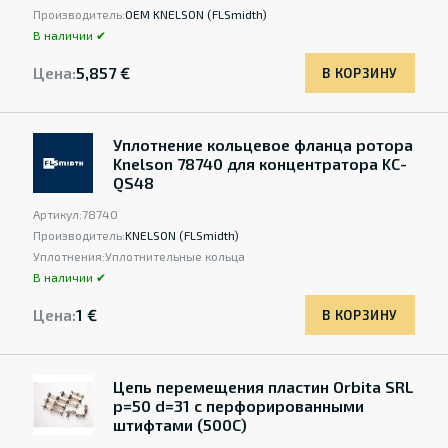
Производитель:
OEM KNELSON (FLSmidth)
В наличии ✔
Цена:
5,857 €
В КОРЗИНУ
Уплотнение кольцевое фланца ротора
Knelson 78740 для концентратора KC-
QS48
Артикул:
78740
Производитель:
KNELSON (FLSmidth)
Уплотнения:
Уплотнительные кольца
В наличии ✔
Цена:
1 €
В КОРЗИНУ
Цепь перемещения пластин Orbita SRL
p=50 d=31 с перфорированными
штифтами (500C)