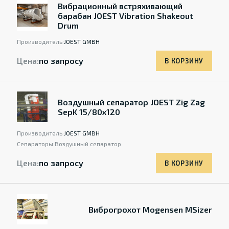
Вибрационный встряхивающий
барабан JOEST Vibration Shakeout
Drum
Производитель:
JOEST GMBH
Цена:
по запросу
В КОРЗИНУ
Воздушный сепаратор JOEST Zig Zag
SepK 15/80x120
Производитель:
JOEST GMBH
Сепараторы:
Воздушный сепаратор
Цена:
по запросу
В КОРЗИНУ
Виброгрохот Mogensen MSizer