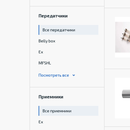
Передатчики
Все передатчики
Belly box
Ex
MFSHL
Приемники
Все приемники
Ex