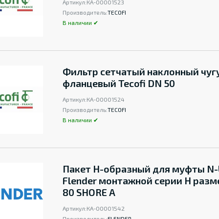
Артикул:
КА-00001523
Производитель:
TECOFI
В наличии ✔
Фильтр сетчатый наклонный чуг
фланцевый Tecofi DN 50
Артикул:
КА-00001524
Производитель:
TECOFI
В наличии ✔
Пакет Н-образный для муфты N
Flender монтажной серии Н разм
80 SHORE A
Артикул:
КА-00001542
Производитель:
FLENDER