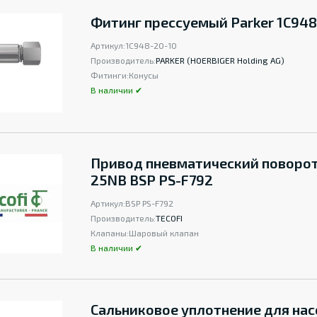
Фитинг прессуемый Parker 1C948
Артикул:
1C948-20-10
Производитель:
PARKER (HOERBIGER Holding AG)
Фитинги:
Конусы
В наличии ✔
Привод пневматический поворо
25NB BSP PS-F792
Артикул:
BSP PS-F792
Производитель:
TECOFI
Клапаны:
Шаровый клапан
В наличии ✔
Сальниковое уплотнение для нас