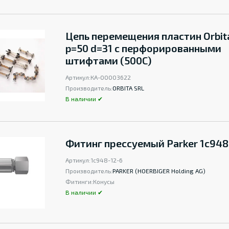
Цепь перемещения пластин Orbit
p=50 d=31 с перфорированными
штифтами (500C)
Артикул:
КА-00003622
Производитель:
ORBITA SRL
В наличии ✔
Фитинг прессуемый Parker 1c948
Артикул:
1c948-12-6
Производитель:
PARKER (HOERBIGER Holding AG)
Фитинги:
Конусы
В наличии ✔