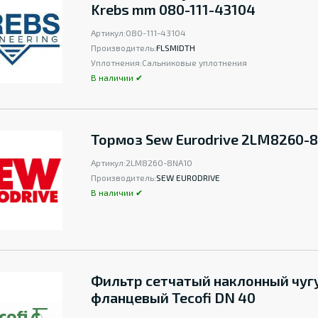
Krebs mm 080-111-43104
Артикул:
080-111-43104
Производитель:
FLSMIDTH
Уплотнения:
Сальниковые уплотнения
В наличии ✔
Тормоз Sew Eurodrive 2LM8260-
Артикул:
2LM8260-8NA10
Производитель:
SEW EURODRIVE
В наличии ✔
Фильтр сетчатый наклонный чуг
фланцевый Tecofi DN 40