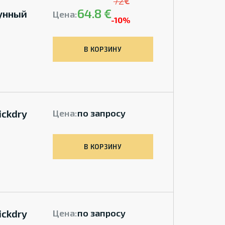
72
€
64.8 €
унный
Цена:
-10%
В КОРЗИНУ
ickdry
Цена:
по запросу
В КОРЗИНУ
ickdry
Цена:
по запросу