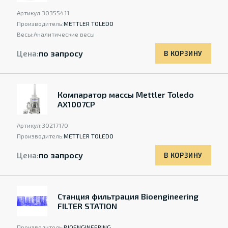
Артикул:
30355411
Производитель:
METTLER TOLEDO
Весы:
Аналитические весы
Цена:
по запросу
В КОРЗИНУ
Компаратор массы Mettler Toledo
AX1007CP
Артикул:
30217170
Производитель:
METTLER TOLEDO
Цена:
по запросу
В КОРЗИНУ
Станция фильтрация Bioengineering
FILTER STATION
Производитель:
BIOENGINEERING