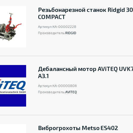
Резьбонарезной станок Ridgid 3
COMPACT
Артикул:
КА-00002228
Производитель:
RIDGID
Дебалансный мотор AViTEQ UVK
A3.1
Артикул:
КА-00000806
Производитель:
AVITEQ
Виброгрохоты Metso ES402