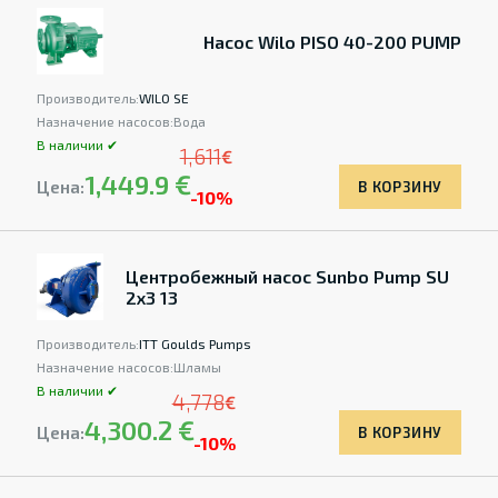
Насос Wilo PISO 40-200 PUMP
Производитель:
WILO SE
Назначение насосов:
Вода
В наличии ✔
1,611
€
1,449.9 €
Цена:
В КОРЗИНУ
-10%
Центробежный насос Sunbo Pump SU
2x3 13
Производитель:
ITT Goulds Pumps
Назначение насосов:
Шламы
В наличии ✔
4,778
€
4,300.2 €
Цена:
В КОРЗИНУ
-10%