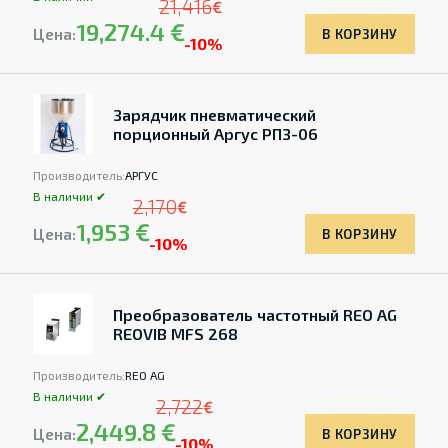
21,416
€
19,274.4 €
Цена:
В КОРЗИНУ
-10%
Зарядчик пневматический
порционный Аргус РПЗ-06
Производитель:
АРГУС
В наличии ✔
2,170
€
1,953 €
Цена:
В КОРЗИНУ
-10%
Преобразователь частотный REO AG
REOVIB MFS 268
Производитель:
REO AG
В наличии ✔
2,722
€
2,449.8 €
Цена:
В КОРЗИНУ
-10%