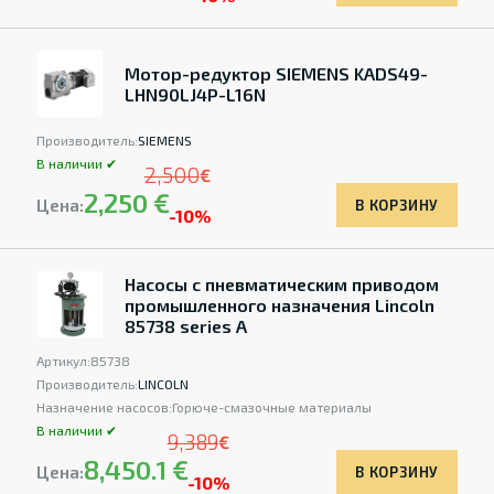
Мотор-редуктор SIEMENS KADS49-
LHN90LJ4P-L16N
Производитель:
SIEMENS
В наличии ✔
2,500
€
2,250 €
Цена:
В КОРЗИНУ
-10%
Насосы с пневматическим приводом
промышленного назначения Lincoln
85738 series A
Артикул:
85738
Производитель:
LINCOLN
Назначение насосов:
Горюче-смазочные материалы
В наличии ✔
9,389
€
8,450.1 €
Цена:
В КОРЗИНУ
-10%