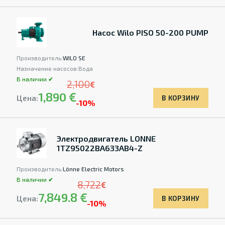
Насос Wilo PISO 50-200 PUMP
Производитель:
WILO SE
Назначение насосов:
Вода
В наличии ✔
2,100
€
1,890 €
Цена:
В КОРЗИНУ
-10%
Электродвигатель LONNE
1TZ95022BA633AB4-Z
Производитель:
Lönne Electric Motors
В наличии ✔
8,722
€
7,849.8 €
Цена:
В КОРЗИНУ
-10%