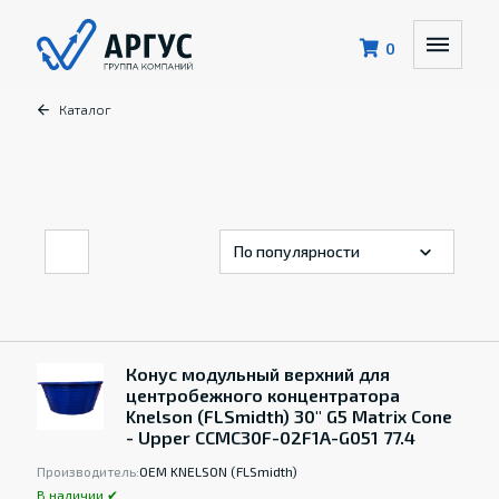
0
Каталог
Конус модульный верхний для
центробежного концентратора
Knelson (FLSmidth) 30" G5 Matrix Cone
- Upper CCMC30F-02F1A-G051 77.4
Производитель:
OEM KNELSON (FLSmidth)
В наличии ✔