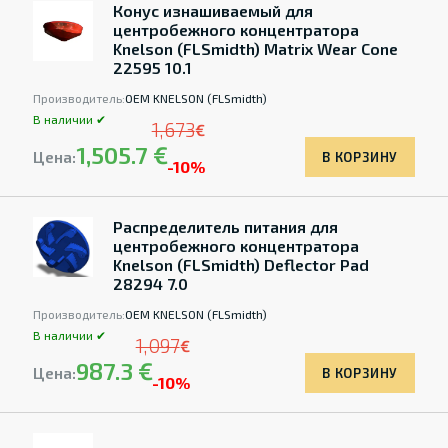
Конус изнашиваемый для
центробежного концентратора
Knelson (FLSmidth) Matrix Wear Cone
22595 10.1
Производитель:
OEM KNELSON (FLSmidth)
В наличии ✔
1,673
€
1,505.7 €
Цена:
В КОРЗИНУ
-10%
Распределитель питания для
центробежного концентратора
Knelson (FLSmidth) Deflector Pad
28294 7.0
Производитель:
OEM KNELSON (FLSmidth)
В наличии ✔
1,097
€
987.3 €
Цена:
В КОРЗИНУ
-10%