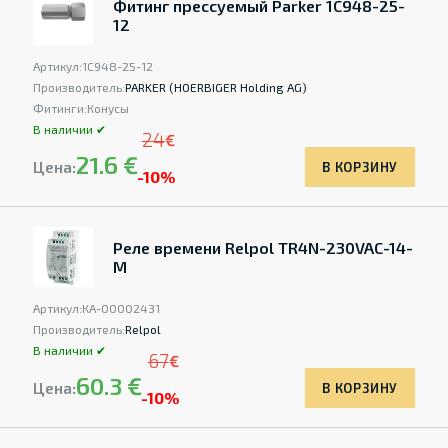
Фитинг прессуемый Parker 1C948-25-
12
Артикул:
1C948-25-12
Производитель:
PARKER (HOERBIGER Holding AG)
Фитинги:
Конусы
В наличии ✔
24
€
21.6 €
Цена:
В КОРЗИНУ
-10%
Реле времени Relpol TR4N-230VAC-14-
M
Артикул:
КА-00002431
Производитель:
Relpol
В наличии ✔
67
€
60.3 €
Цена:
В КОРЗИНУ
-10%