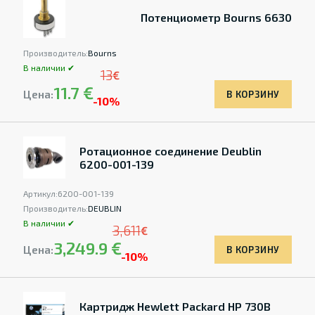
Потенциометр Bourns 6630
Производитель:
Bourns
В наличии ✔
13
€
11.7 €
Цена:
В КОРЗИНУ
-10%
Ротационное соединение Deublin
6200-001-139
Артикул:
6200-001-139
Производитель:
DEUBLIN
В наличии ✔
3,611
€
3,249.9 €
Цена:
В КОРЗИНУ
-10%
Картридж Hewlett Packard HP 730B