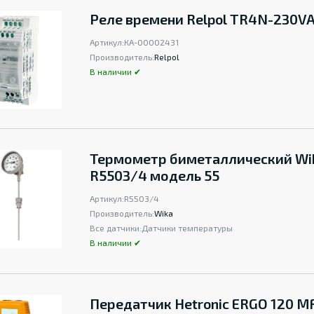
Реле времени Relpol TR4N-230V
Артикул:
КА-00002431
Производитель:
Relpol
В наличии ✔
Термометр биметаллический Wi
R5503/4 модель 55
Артикул:
R5503/4
Производитель:
Wika
Все датчики:
Датчики температуры
В наличии ✔
Передатчик Hetronic ERGO 120 M