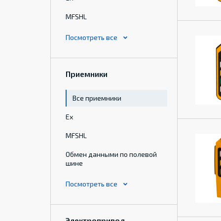
MFSHL
Приемники
Все приемники
Ex
MFSHL
Обмен данными по полевой
шине
Электропривод