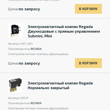
Цена:
по запросу
В КОРЗИНУ
Электромагнитный клапан Regada
Двухходовыe с прямым управлением
Submini, Mini
Артикул:
2VE1.2M1
Производитель:
REGADA
Электромагнитные клапаны:
Двухходовыe
Цена:
по запросу
В КОРЗИНУ
Электромагнитный клапан Regada
Нормально закрытый
Артикул:
2VE2F
Производитель:
REGADA
Электромагнитные клапаны:
Двухходовыe