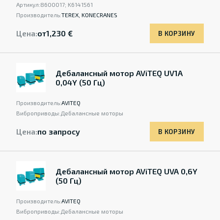
Артикул:
8600017; K6141561
Производитель:
TEREX, KONECRANES
Цена:
от
1,230 €
В КОРЗИНУ
Дебалансный мотор AViTEQ UV1A
0,04Y (50 Гц)
Производитель:
AVITEQ
Виброприводы:
Дебалансные моторы
Цена:
по запросу
В КОРЗИНУ
Дебалансный мотор AViTEQ UVA 0,6Y
(50 Гц)
Производитель:
AVITEQ
Виброприводы:
Дебалансные моторы