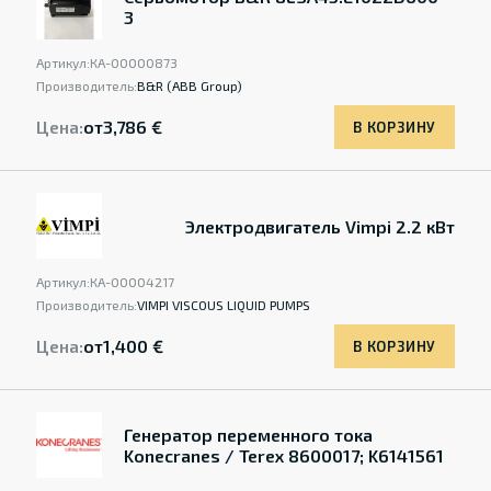
3
Артикул:
КА-00000873
Производитель:
B&R (ABB Group)
Цена:
от
3,786 €
В КОРЗИНУ
Электродвигатель Vimpi 2.2 кВт
Артикул:
КА-00004217
Производитель:
VIMPI VISCOUS LIQUID PUMPS
Цена:
от
1,400 €
В КОРЗИНУ
Генератор переменного тока
Konecranes / Terex 8600017; K6141561