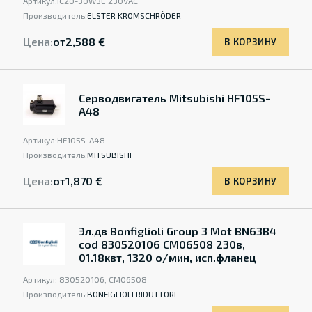
Артикул:
IC20-30W3E 230VAC
Производитель:
ELSTER KROMSCHRÖDER
Цена:
от
2,588 €
В КОРЗИНУ
Серводвигатель Mitsubishi HF105S-
A48
Артикул:
HF105S-A48
Производитель:
MITSUBISHI
Цена:
от
1,870 €
В КОРЗИНУ
Эл.дв Bonfiglioli Group 3 Mot BN63B4
cod 830520106 CM06508 230в,
01.18квт, 1320 о/мин, исп.фланец
Артикул:
830520106, CM06508
Производитель:
BONFIGLIOLI RIDUTTORI