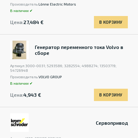
Производитель:
Lönne Electric Motors
В наличии ✔
Цена:
27,484 €
В КОРЗИНУ
Генератор переменного тока Volvo в
сборе
Артикул:
3000-0031; 5293586; 3282554; 4988274; 13503719;
54726948
Производитель:
VOLVO GROUP
В наличии ✔
Цена:
4,943 €
В КОРЗИНУ
Сервопривод