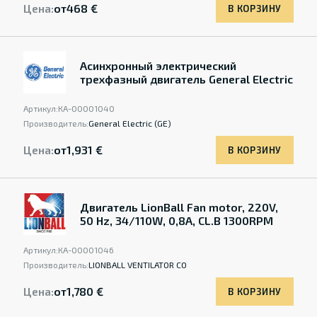
Цена:
от
468 €
В КОРЗИНУ
Асинхронный электрический
трехфазный двигатель General Electric
Артикул:
КА-00001040
Производитель:
General Electric (GE)
Цена:
от
1,931 €
В КОРЗИНУ
Двигатель LionBall Fan motor, 220V,
50 Hz, 34/110W, 0,8A, CL.B 1300RPM
Артикул:
КА-00001046
Производитель:
LIONBALL VENTILATOR CO
Цена:
от
1,780 €
В КОРЗИНУ