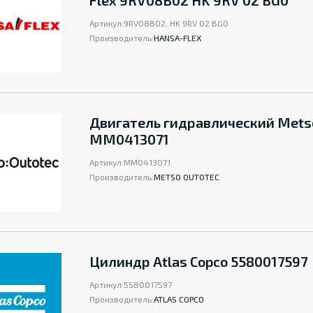
Flex 9RV08B02 HK 9RV 02 BG0
Артикул:
9RV08B02, HK 9RV 02 BG0
Производитель:
HANSA-FLEX
Двигатель гидравлический Mets
MM0413071
Артикул:
MM0413071
Производитель:
METSO OUTOTEC
Цилиндр Atlas Copco 5580017597
Артикул:
5580017597
Производитель:
ATLAS COPCO