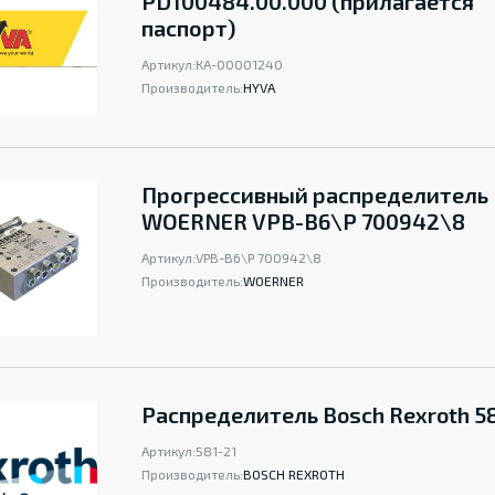
PD100484.00.000 (прилагается
паспорт)
Артикул:
КА-00001240
Производитель:
HYVA
Прогрессивный распределитель
WOERNER VPB-B6\P 700942\8
Артикул:
VPB-B6\P 700942\8
Производитель:
WOERNER
Распределитель Bosch Rexroth 5
Артикул:
581-21
Производитель:
BOSCH REXROTH