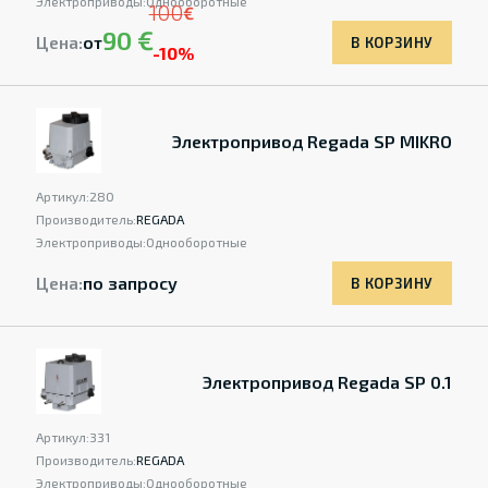
Электроприводы:
Однооборотные
100
€
90 €
Цена:
от
В КОРЗИНУ
-10%
Электропривод Regada SP MIKRO
Артикул:
280
Производитель:
REGADA
Электроприводы:
Однооборотные
Цена:
по запросу
В КОРЗИНУ
Электропривод Regada SP 0.1
Артикул:
331
Производитель:
REGADA
Электроприводы:
Однооборотные