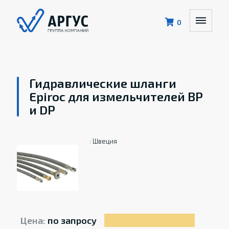
0
Гидравлические шланги
Epiroc для измельчителей BP
и DP
:
Швеция
Цена:
по запросу