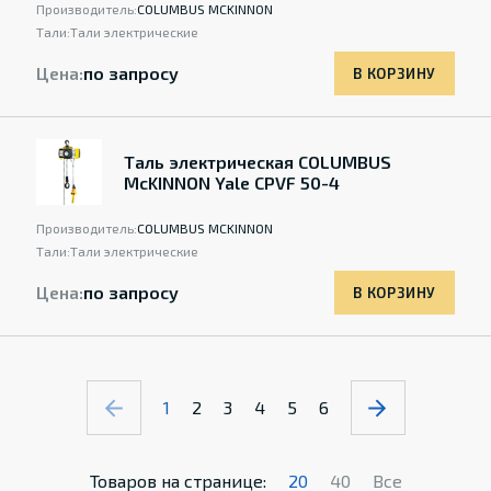
Производитель:
COLUMBUS MCKINNON
Тали:
Тали электрические
Цена:
по запросу
В КОРЗИНУ
Таль электрическая COLUMBUS
McKINNON Yale CPVF 50-4
Производитель:
COLUMBUS MCKINNON
Тали:
Тали электрические
Цена:
по запросу
В КОРЗИНУ
1
2
3
4
5
6
Товаров на странице:
20
40
Все