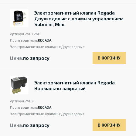
Электромагнитный клапан Regada
Двухходовыe с прямым управлением
Submini, Mini
Артикул:
2VE1.2M1
Производитель:
REGADA
Электромагнитные клапаны:
Двухходовыe
Цена:
по запросу
В КОРЗИНУ
Электромагнитный клапан Regada
Нормально закрытый
Артикул:
2VE2F
Производитель:
REGADA
Электромагнитные клапаны:
Двухходовыe
Цена:
по запросу
В КОРЗИНУ