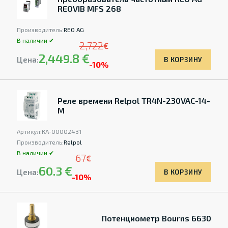
REOVIB MFS 268
Производитель:
REO AG
В наличии ✔
2,722
€
2,449.8 €
Цена:
В КОРЗИНУ
-10%
Реле времени Relpol TR4N-230VAC-14-
M
Артикул:
КА-00002431
Производитель:
Relpol
В наличии ✔
67
€
60.3 €
Цена:
В КОРЗИНУ
-10%
Потенциометр Bourns 6630