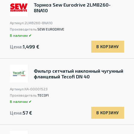
Тормоз Sew Eurodrive 2LM8260-
8NA10
Артикул:
2LM8260-8NA10
Производитель:
SEW EURODRIVE
В наличии ✔
Цена:
1,499 €
В КОРЗИНУ
Фильтр сетчатый наклонный чугунный
фланцевый Tecofi DN 40
Артикул:
КА-00001523
Производитель:
TECOFI
В наличии ✔
Цена:
57 €
В КОРЗИНУ