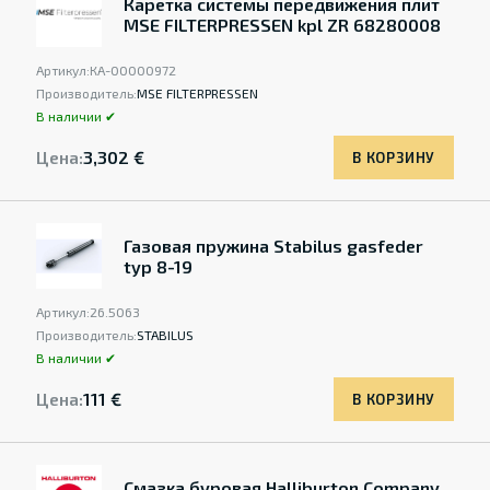
Каретка системы передвижения плит
MSE FILTERPRESSEN kpl ZR 68280008
Артикул:
КА-00000972
Производитель:
MSE FILTERPRESSEN
В наличии ✔
Цена:
3,302 €
В КОРЗИНУ
Газовая пружина Stabilus gasfeder
typ 8-19
Артикул:
26.5063
Производитель:
STABILUS
В наличии ✔
Цена:
111 €
В КОРЗИНУ
Смазка буровая Halliburton Company