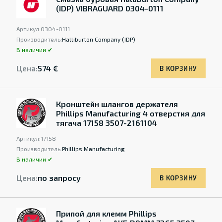
(IDP) VIBRAGUARD 0304-0111
Артикул:
0304-0111
Производитель:
Halliburton Company (IDP)
В наличии ✔
Цена:
574 €
В КОРЗИНУ
Кронштейн шлангов держателя
Phillips Manufacturing 4 отверстия для
тягача 17158 3507-2161104
Артикул:
17158
Производитель:
Phillips Manufacturing
В наличии ✔
Цена:
по запросу
В КОРЗИНУ
Припой для клемм Phillips