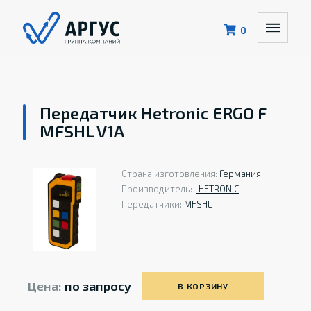
0
Передатчик Hetronic ERGO F
MFSHL V1A
Страна изготовления:
Германия
Производитель:
HETRONIС
Передатчики:
MFSHL
Цена:
по запросу
В КОРЗИНУ