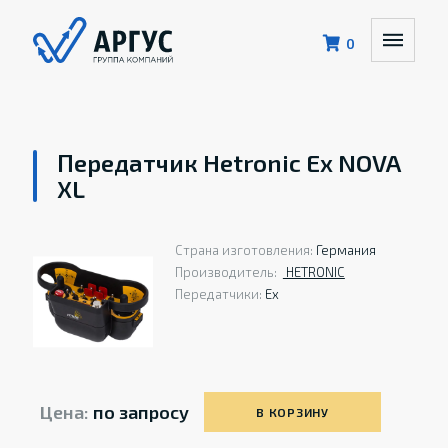
0
Передатчик Hetronic Ex NOVA
XL
Страна изготовления:
Германия
Производитель:
HETRONIС
Передатчики:
Ex
Цена:
по запросу
В КОРЗИНУ