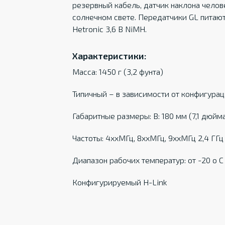
резервный кабель, датчик наклона челов
солнечном свете. Передатчики GL питаю
Hetronic 3,6 В NiMH.
Характеристики:
Масса: 1450 г (3,2 фунта)
Типичный – в зависимости от конфигура
Габаритные размеры: В: 180 мм (7,1 дюйма)
Частоты: 4ххМГц, 8ххМГц, 9ххМГц 2,4 ГГ
Диапазон рабочих температур: от -20 о С д
Конфигурируемый H-Link