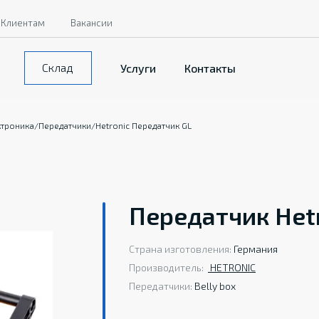
Клиентам
Вакансии
Склад
Услуги
Контакты
ктроника
/
Передатчики
/
Hetronic Передатчик GL
Передатчик Hetr
Страна изготовления:
Германия
Производитель:
HETRONIС
Передатчики:
Belly box