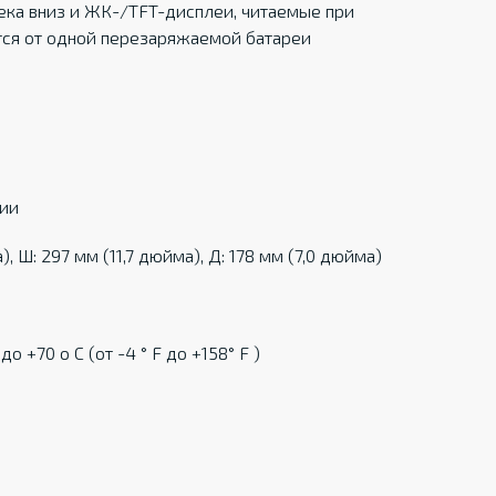
ека вниз и ЖК-/TFT-дисплеи, читаемые при
тся от одной перезаряжаемой батареи
ции
, Ш: 297 мм (11,7 дюйма), Д: 178 мм (7,0 дюйма)
ц
о +70 о С (от -4 ° F до +158° F )