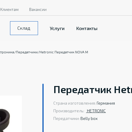
Клиентам
Вакансии
Склад
Услуги
Контакты
ктроника
/
Передатчики
/
Hetronic Передатчик NOVA M
Передатчик Het
Страна изготовления:
Германия
Производитель:
HETRONIС
Передатчики:
Belly box