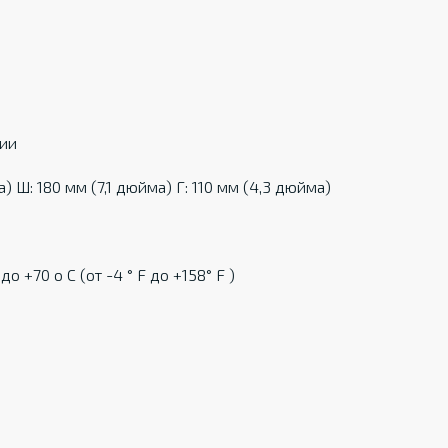
ции
 Ш: 180 мм (7,1 дюйма) Г: 110 мм (4,3 дюйма)
ц
о +70 о С (от -4 ° F до +158° F )