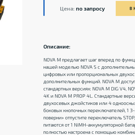
Цена:
по запросу
В 
Описание:
NOVA M предлагает шаг вперед по функ
нашей моделью NOVA S с дополнительны
цифровых или пропорциональных двухос
дополнительных функций. NOVA M доступ
стандартных версиях: NOVA M DIG V4, NO
4K и NOVA M PROP 4L. Стандартные верс
двухосевых джойстиков или 4 одноосных
боковых кнопочных переключателей, 1 3
поверни» отпустите переключатель STOP
питаются от 1 NiMH-аккумуляторной бата
полностью настроена с помощью комбина