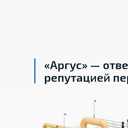
«Аргус» — отв
репутацией пе