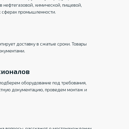
в нефтегазовой, химической, пищевой,
х сферах промышленности.
тирует доставку в сжатые сроки. Товары
окументами.
сионалов
подберем оборудование под требования,
ктную документацию, проведем монтаж и
на вопросы, расскажет о местонахождении