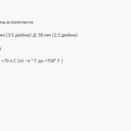
мень в комплекте
мм (3,5 дюйма) Д: 58 мм (2,3 дюйма)
ц
70 о С (от -4 ° F до +158° F )