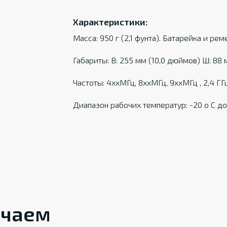
Характеристики:
Масса: 950 г (2,1 фунта). Батарейка и ре
Габариты: В: 255 мм (10,0 дюймов) Ш: 88 
Частоты: 4ххМГц, 8ххМГц, 9ххМГц , 2,4 ГГ
Диапазон рабочих температур: -20 о С до +
ечаем