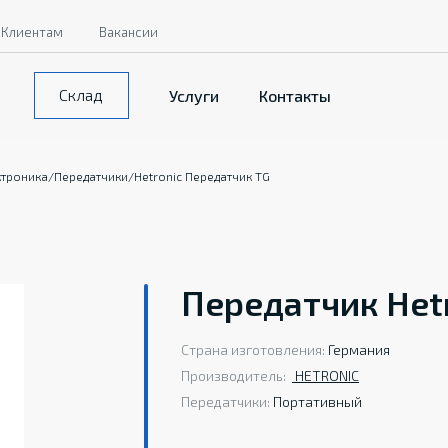
Клиентам
Вакансии
Склад
Услуги
Контакты
ктроника
/
Передатчики
/
Hetronic Передатчик TG
Передатчик Hetr
Страна изготовления:
Германия
Производитель:
HETRONIС
Передатчики:
Портативный