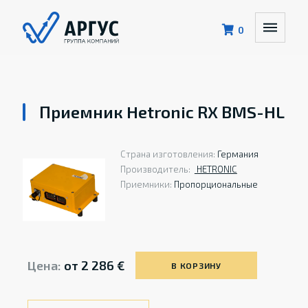
0
Приемник Hetronic RX BMS-HL
Страна изготовления:
Германия
Производитель:
HETRONIС
Приемники:
Пропорциональные
Цена:
от
2 286
€
В КОРЗИНУ