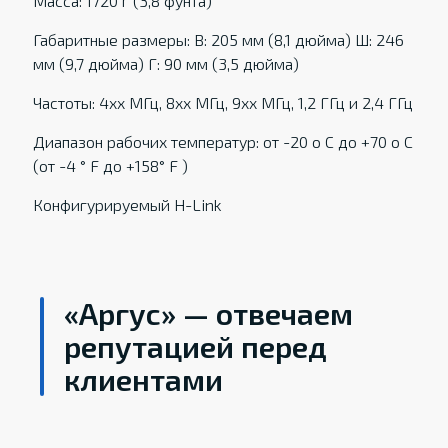
Масса: 1720 г (3,8 фунта)
Габаритные размеры: В: 205 мм (8,1 дюйма) Ш: 246
мм (9,7 дюйма) Г: 90 мм (3,5 дюйма)
Частоты: 4xx МГц, 8xx МГц, 9xx МГц, 1,2 ГГц и 2,4 ГГц
Диапазон рабочих температур: от -20 о С до +70 о С
(от -4 ° F до +158° F )
Конфигурируемый H-Link
«Аргус» — отвечаем
репутацией перед
клиентами