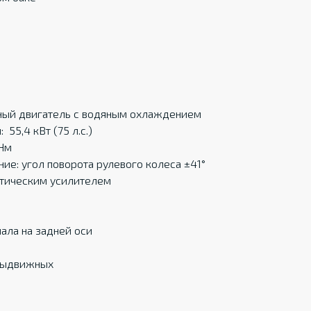
ьный двигатель с водяным охлаждением
55,4 кВт (75 л.с.)
 Нм
е: угол поворота рулевого колеса ±41°
атическим усилителем
ала на задней оси
 выдвижных