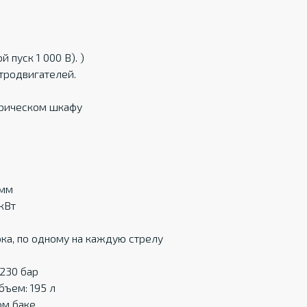
 пуск 1 000 В). )
тродвигателей.
трическом шкафу
 мм
кВт
ка, по одному на каждую стрелу
230 бар
бъем: 195 л
ом баке