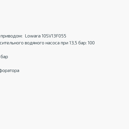
 приводом: Lowara 10SV13F055
тельного водяного насоса при 13,5 бар: 100
 бар
форатора