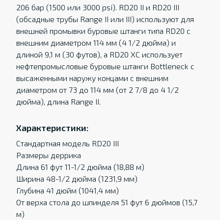
206 бар (1500 или 3000 psi). RD20 II и RD20 III
(обсадные трубы Range II или III) используют для
внешней промывки буровые штанги типа RD20 с
внешним диаметром 114 мм (4 1/2 дюйма) и
длиной 9,1 м (30 футов), а RD20 XC использует
нефтепромысловые буровые штанги Bottleneck с
высаженными наружу концами с внешним
диаметром от 73 до 114 мм (от 2 7/8 до 4 1/2
дюйма), длина Range II.
Характеристики:
Стандартная модель RD20 III
Размеры деррика
Длина 61 фут 11-1/2 дюйма (18,88 м)
Ширина 48-1/2 дюйма (1231,9 мм)
Глубина 41 дюйм (1041,4 мм)
От верха стола до шпинделя 51 фут 6 дюймов (15,7
м)