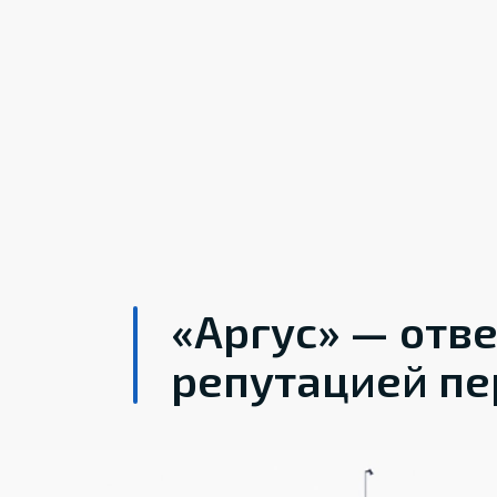
«Аргус» — отв
репутацией пе