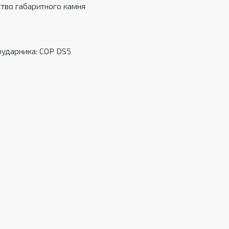
тво габаритного камня
ударника: COP DS5