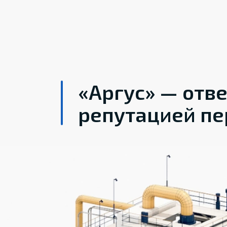
«Аргус» — отв
репутацией пе