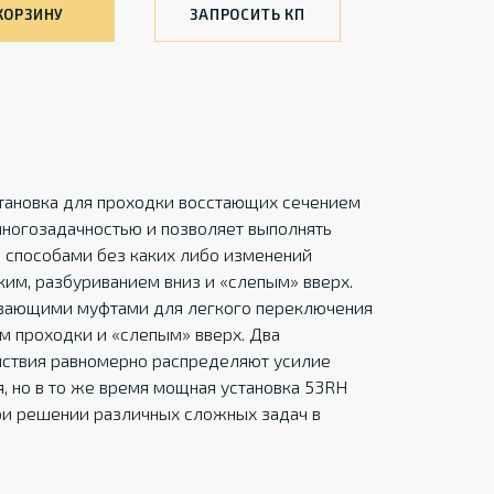
КОРЗИНУ
ЗАПРОСИТЬ КП
тановка для проходки восстающих сечением
 многозадачностью и позволяет выполнять
 способами без каких либо изменений
ким, разбуриванием вниз и «слепым» вверх.
авающими муфтами для легкого переключения
м проходки и «слепым» вверх. Два
йствия равномерно распределяют усилие
я, но в то же время мощная установка 53RH
ри решении различных сложных задач в