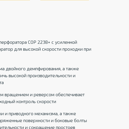
перфоратора COP 2238+ с усиленной
оратор для высокой скорости проходки при
ма двойного демпфирования, а также
ичь высокой производительности и
та
ым вращением и реверсом обеспечивает
ходный контроль скорости
и и приводного механизма, а также
пряженные поверхности и боковые болты
ительности и сокращение простоев