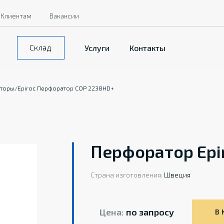
Клиентам
Вакансии
Склад
Услуги
Контакты
торы
/
Epiroc Перфоратор COP 2238HD+
Перфоратор Epi
Страна изготовления:
Швеция
Цена:
по запросу
В 