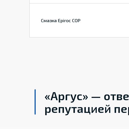
Смазка Epiroc COP
«Аргус» — отв
репутацией пе