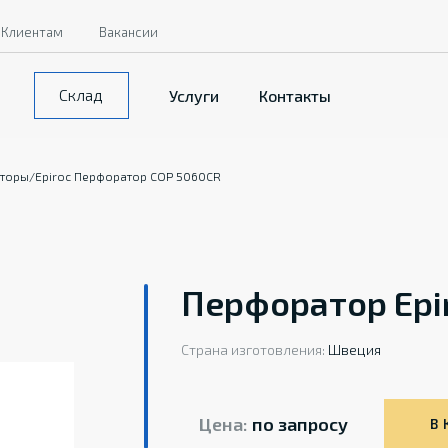
Клиентам
Вакансии
Склад
Услуги
Контакты
торы
/
Epiroc Перфоратор COP 5060CR
Перфоратор Epi
Страна изготовления:
Швеция
Цена:
по запросу
В 