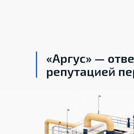
«Аргус» — отв
репутацией пе